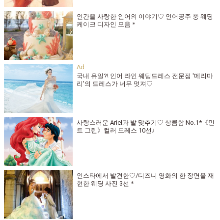
인간을 사랑한 인어의 이야기♡ 인어공주 풍 웨딩
케이크 디자인 모음＊
국내 유일?! 인어 라인 웨딩드레스 전문점 '메리마
리'의 드레스가 너무 멋져♡
사랑스러운 Ariel과 발 맞추기♡ 상큼함 No.1*《민
트 그린》컬러 드레스 10선♩
인스타에서 발견한♡/디즈니 영화의 한 장면을 재
현한 웨딩 사진 3선＊