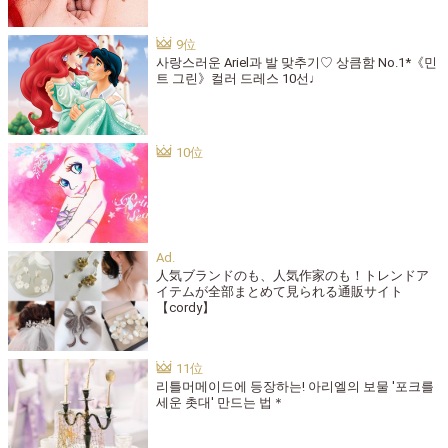
사랑스러운 Ariel과 발 맞추기♡ 상큼함 No.1*《민
트 그린》컬러 드레스 10선♩
人気ブランドのも、人気作家のも！トレンドア
イテムが全部まとめて見られる通販サイト
【cordy】
리틀머메이드에 등장하는! 아리엘의 보물 '포크를
세운 촛대' 만드는 법＊