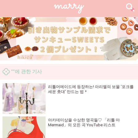
""에 관한 기사
리틀머메이드에 등장하는! 아리엘의 보물 '포크를
세운 촛대' 만드는 법＊
아카데미상을 수상한 명곡들♡ 「리틀 마
Mermaid」의 모든 곡 YouTube 리스트