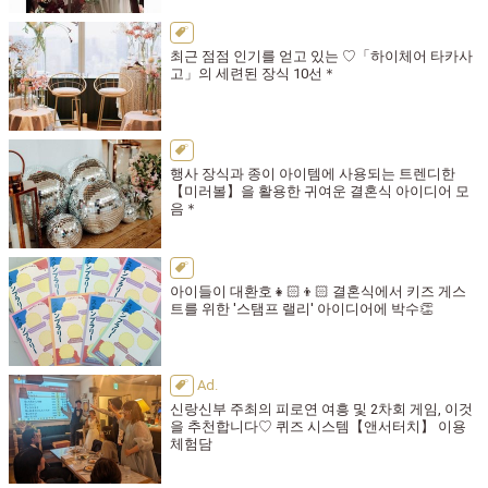
최근 점점 인기를 얻고 있는 ♡「하이체어 타카사
고」의 세련된 장식 10선＊
행사 장식과 종이 아이템에 사용되는 트렌디한
【미러볼】을 활용한 귀여운 결혼식 아이디어 모
음＊
아이들이 대환호👧🏻👦🏻 결혼식에서 키즈 게스
트를 위한 '스탬프 랠리' 아이디어에 박수👏
신랑신부 주최의 피로연 여흥 및 2차회 게임, 이것
을 추천합니다♡ 퀴즈 시스템【앤서터치】 이용
체험담