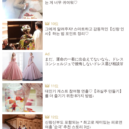
는 게 너무 귀여워♡
그에게 알려주자! 스마트하고 감동적인【신랑 인
사】하는 법 포인트 정리♡
まだ、運命の一着に出会えてないなら。ドレス
コンシェルジュで後悔しないドレス選び相談👗
대인기 게스트 참여형 연출♡【과실주 만들기】
를 더 즐기기 위한 8가지 방법♩
신랑신부도 포함되는＊최고로 재미있는 피로연
여흥 '순극' 추천 스토리 3선♩