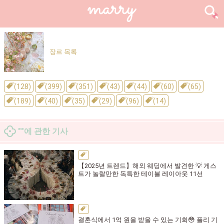
장르 목록
(128)
(399)
(351)
(43)
(44)
(60)
(65)
(189)
(40)
(35)
(29)
(96)
(14)
""에 관한 기사
【2025년 트렌드】해외 웨딩에서 발견한 💡 게스
트가 놀랄만한 독특한 테이블 레이아웃 11선
결혼식에서 1억 원을 받을 수 있는 기회😳 플리 기