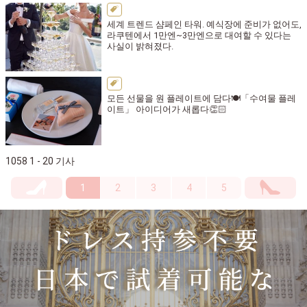
세계 트렌드 샴페인 타워. 예식장에 준비가 없어도,
라쿠텐에서 1만엔~3만엔으로 대여할 수 있다는
사실이 밝혀졌다.
모든 선물을 원 플레이트에 담다🍽️「수여물 플레
이트」 아이디어가 새롭다👏🏻
1058 1 - 20 기사
1
2
3
4
5