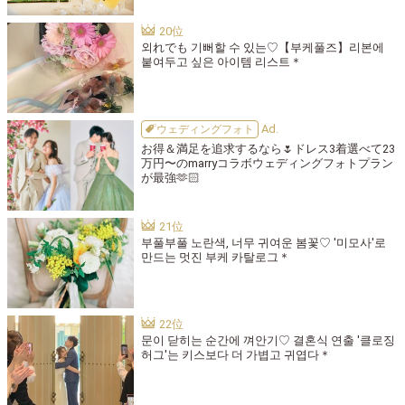
외れでも 기뻐할 수 있는♡【부케풀즈】리본에
붙여두고 싶은 아이템 리스트＊
ウェディングフォト
お得＆満足を追求するなら🌷ドレス3着選べて23
万円〜のmarryコラボウェディングフォトプラン
が最強🫶🏻
부풀부풀 노란색, 너무 귀여운 봄꽃♡ '미모사'로
만드는 멋진 부케 카탈로그＊
문이 닫히는 순간에 껴안기♡ 결혼식 연출 '클로징
허그'는 키스보다 더 가볍고 귀엽다＊