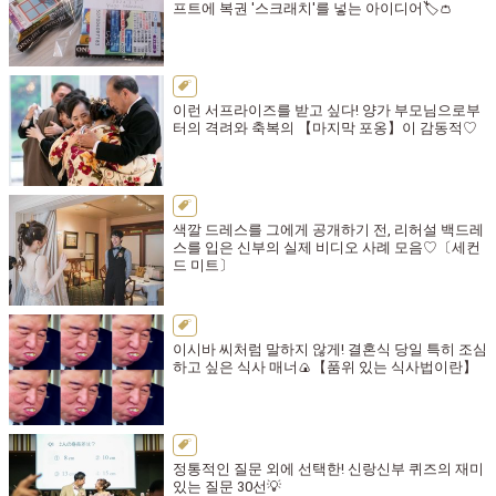
프트에 복권 '스크래치'를 넣는 아이디어🏷️👛
이런 서프라이즈를 받고 싶다! 양가 부모님으로부
터의 격려와 축복의 【마지막 포옹】이 감동적♡
색깔 드레스를 그에게 공개하기 전, 리허설 백드레
스를 입은 신부의 실제 비디오 사례 모음♡〔세컨
드 미트〕
이시바 씨처럼 말하지 않게! 결혼식 당일 특히 조심
하고 싶은 식사 매너🍙【품위 있는 식사법이란】
정통적인 질문 외에 선택한! 신랑신부 퀴즈의 재미
있는 질문 30선💡