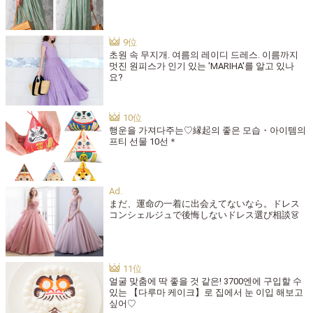
초원 속 무지개. 여름의 레이디 드레스. 이름까지
멋진 원피스가 인기 있는 'MARIHA'를 알고 있나
요?
행운을 가져다주는♡縁起의 좋은 모습・아이템의
프티 선물 10선＊
まだ、運命の一着に出会えてないなら。ドレス
コンシェルジュで後悔しないドレス選び相談👗
얼굴 맞춤에 딱 좋을 것 같은! 3700엔에 구입할 수
있는 【다루마 케이크】로 집에서 눈 이입 해보고
싶어♡