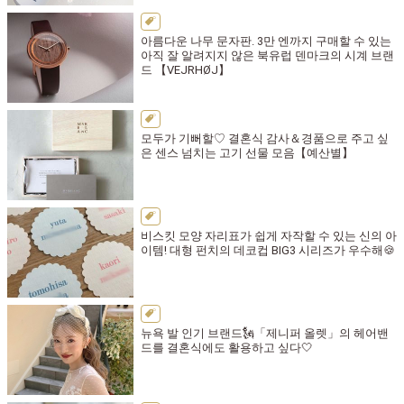
아름다운 나무 문자판. 3만 엔까지 구매할 수 있는
아직 잘 알려지지 않은 북유럽 덴마크의 시계 브랜
드 【VEJRHØJ】
모두가 기뻐할♡ 결혼식 감사＆경품으로 주고 싶
은 센스 넘치는 고기 선물 모음【예산별】
비스킷 모양 자리표가 쉽게 자작할 수 있는 신의 아
이템! 대형 펀치의 데코컵 BIG3 시리즈가 우수해🍪
뉴욕 발 인기 브랜드🗽「제니퍼 올렛」의 헤어밴
드를 결혼식에도 활용하고 싶다🤍