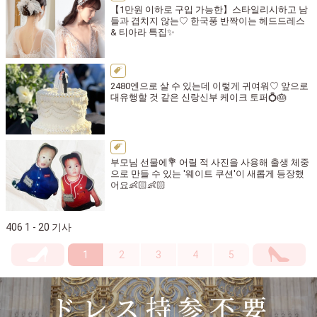
【1만원 이하로 구입 가능한】스타일리시하고 남
들과 겹치지 않는♡ 한국풍 반짝이는 헤드드레스
& 티아라 특집✨
2480엔으로 살 수 있는데 이렇게 귀여워♡ 앞으로
대유행할 것 같은 신랑신부 케이크 토퍼💍🎂
부모님 선물에💐 어릴 적 사진을 사용해 출생 체중
으로 만들 수 있는 '웨이트 쿠션'이 새롭게 등장했
어요👶🏻👶🏻
406 1 - 20 기사
1
2
3
4
5