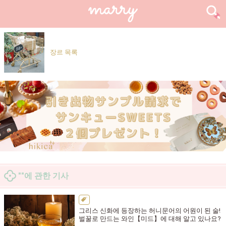
장르 목록
""에 관한 기사
그리스 신화에 등장하는 허니문어의 어원이 된 술!
벌꿀로 만드는 와인【미드】에 대해 알고 있나요?