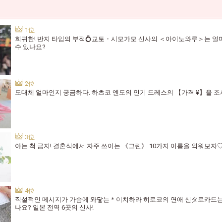
희귀한! 반지 타입의 부적💍교토・시모가모 신사의 ＜아이노와루＞는 얼
수 있나요?
도대체 얼마인지 궁금하다. 하츠코 엔도의 인기 드레스의 【가격 ¥】을 
아는 척 금지! 결혼식에서 자주 쓰이는 《그린》 10가지 이름을 외워보자
직설적인 메시지가 가슴에 와닿는＊이치하라 히로코의 연애 신タ로카드는 
나요? 일본 전역 6곳의 신사!