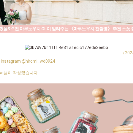
혔을까? 전 마루노우치 OL이 알려주는 《마루노우치 전촬영》 추천 스폿
（202
：
instagram @hiromi_wd0924
iko님이 작성했습니다.