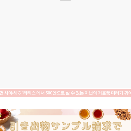
건 사야 해♡ '라티스'에서 500엔으로 살 수 있는 마법의 거울풍 미러가 귀