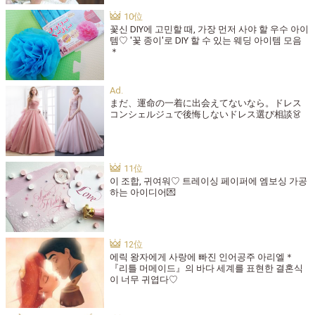
꽃신 DIY에 고민할 때, 가장 먼저 사야 할 우수 아이
템♡ '꽃 종이'로 DIY 할 수 있는 웨딩 아이템 모음
＊
まだ、運命の一着に出会えてないなら。ドレス
コンシェルジュで後悔しないドレス選び相談👗
이 조합, 귀여워♡ 트레이싱 페이퍼에 엠보싱 가공
하는 아이디어💌
에릭 왕자에게 사랑에 빠진 인어공주 아리엘＊
『리틀 머메이드』의 바다 세계를 표현한 결혼식
이 너무 귀엽다♡