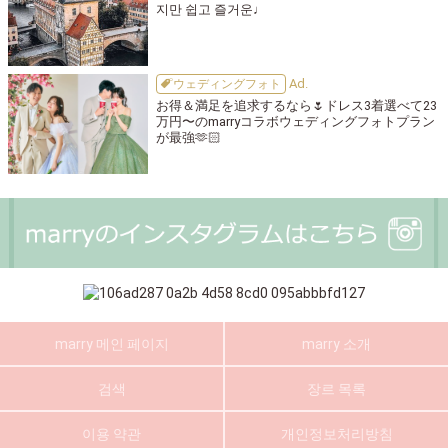
지만 쉽고 즐거운♩
ウェディングフォト
お得＆満足を追求するなら🌷ドレス3着選べて23
万円〜のmarryコラボウェディングフォトプラン
が最強🫶🏻
marry 메인 페이지
marry 소개
검색
장르 목록
이용 약관
개인정보처리방침