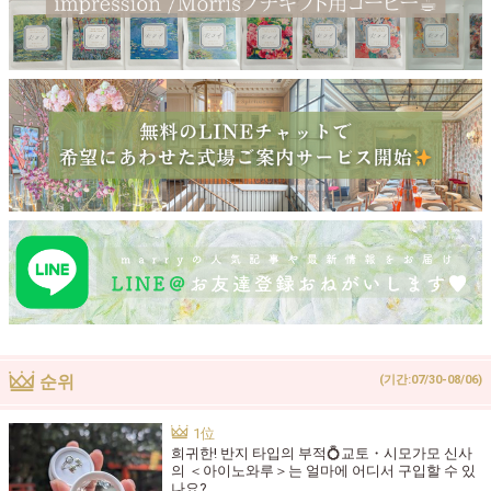
순위
(기간:07/30-08/06)
희귀한! 반지 타입의 부적💍교토・시모가모 신사
의 ＜아이노와루＞는 얼마에 어디서 구입할 수 있
나요?