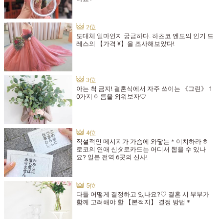
도대체 얼마인지 궁금하다. 하츠코 엔도의 인기 드
레스의 【가격 ¥】을 조사해보았다!
아는 척 금지! 결혼식에서 자주 쓰이는 《그린》 1
0가지 이름을 외워보자♡
직설적인 메시지가 가슴에 와닿는＊이치하라 히
로코의 연애 신タ로카드는 어디서 뽑을 수 있나
요? 일본 전역 6곳의 신사!
다들 어떻게 결정하고 있나요?♡ 결혼 시 부부가
함께 고려해야 할 【본적지】 결정 방법＊