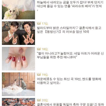
하늘에서 내려오는 곰을 모두가 잡다! 부케 던지기
대신에 즐길 수 있는 연출 '파라슈트 베어'가 멋져
♩
발라드부터 밝은 스타일까지♡ 결혼식에서 듣고
싶은 【동방신기】의 러브송 엄선 10곡
"젤이 아니라고?! 놀랐어요. 네일 아트가 어려운 신
부님들을 위한 추천 매니큐어"
여운에浸る 수 있는 최신 곡 10선, 엔드롤 영화에
사용하고 싶어요♩
결혼식에서 유용할 독일어 축하 구문 모음! 긴 듯하