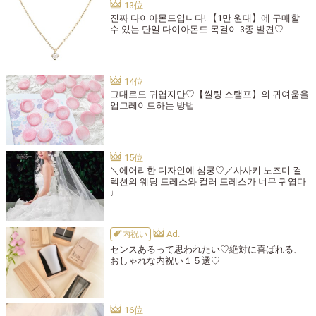
진짜 다이아몬드입니다! 【1만 원대】에 구매할
수 있는 단일 다이아몬드 목걸이 3종 발견♡
그대로도 귀엽지만♡【씰링 스탬프】의 귀여움을
업그레이드하는 방법
＼에어리한 디자인에 심쿵♡／사사키 노즈미 컬
렉션의 웨딩 드레스와 컬러 드레스가 너무 귀엽다
♩
内祝い
センスあるって思われたい♡絶対に喜ばれる、
おしゃれな内祝い１５選♡