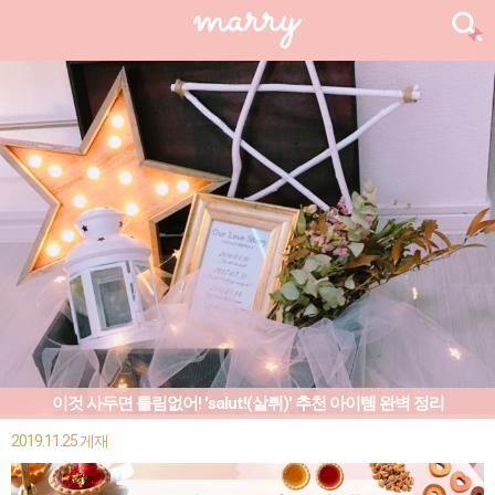
이것 사두면 틀림없어! 'salut!(살뤼)' 추천 아이템 완벽 정리
2019.11.25 게재