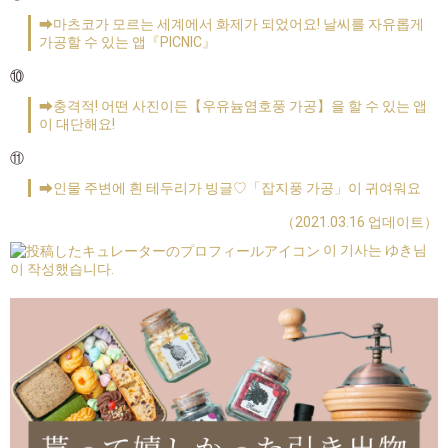
➡마츠코가 모르는 세계에서 화제가 되었어요! 날씨를 자유롭게
가공할 수 있는 앱『PICNIC』
⑩
➡충격적! 어떤 사진이든【우유늄염호풍 가공】을 할 수 있는 앱
이 대단해요!
⑪
➡인물 주변에 흰 테두리가 빙글♡「잡지풍 가공」이 귀여워요
（2021.03.16 업데이트）
이 기사는 ゆき님
이 작성했습니다.