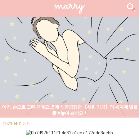
이거, 손으로 그린 거예요...!! 계속 궁금했던 【선화 가공】의 세계에 발을
들여놓아 봤어요＊
2020.04.01 게재