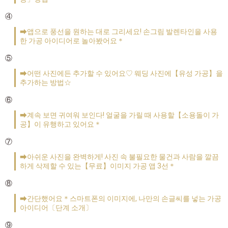
④
➡앱으로 풍선을 원하는 대로 그리세요! 손그림 발렌타인을 사용
한 가공 아이디어로 놀아봤어요＊
⑤
➡어떤 사진에든 추가할 수 있어요♡ 웨딩 사진에【유성 가공】을
추가하는 방법☆
⑥
➡계속 보면 귀여워 보인다! 얼굴을 가릴 때 사용할【소용돌이 가
공】이 유행하고 있어요＊
⑦
➡아쉬운 사진을 완벽하게! 사진 속 불필요한 물건과 사람을 깔끔
하게 삭제할 수 있는【무료】이미지 가공 앱 3선＊
⑧
➡간단했어요＊스마트폰의 이미지에, 나만의 손글씨를 넣는 가공
아이디어〔단계 소개〕
⑨