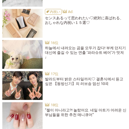
内祝い
センスあるって思われたい♡絶対に喜ばれる、
おしゃれな内祝い１５選♡
하늘에서 내려오는 곰을 모두가 잡다! 부케 던지기
대신에 즐길 수 있는 연출 '파라슈트 베어'가 멋져
♩
발라드부터 밝은 스타일까지♡ 결혼식에서 듣고
싶은 【동방신기】의 러브송 엄선 10곡
"젤이 아니라고?! 놀랐어요. 네일 아트가 어려운 신
부님들을 위한 추천 매니큐어"