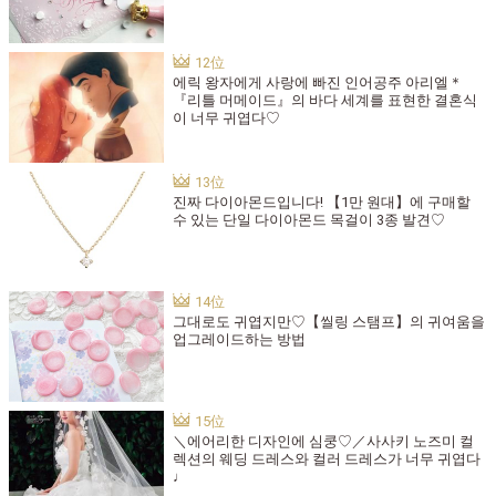
에릭 왕자에게 사랑에 빠진 인어공주 아리엘＊
『리틀 머메이드』의 바다 세계를 표현한 결혼식
이 너무 귀엽다♡
진짜 다이아몬드입니다! 【1만 원대】에 구매할
수 있는 단일 다이아몬드 목걸이 3종 발견♡
그대로도 귀엽지만♡【씰링 스탬프】의 귀여움을
업그레이드하는 방법
＼에어리한 디자인에 심쿵♡／사사키 노즈미 컬
렉션의 웨딩 드레스와 컬러 드레스가 너무 귀엽다
♩