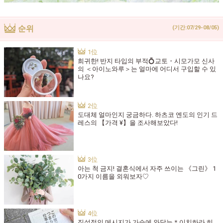
순위
(기간:07/29-08/05)
희귀한! 반지 타입의 부적💍교토・시모가모 신사
의 ＜아이노와루＞는 얼마에 어디서 구입할 수 있
나요?
도대체 얼마인지 궁금하다. 하츠코 엔도의 인기 드
레스의 【가격 ¥】을 조사해보았다!
아는 척 금지! 결혼식에서 자주 쓰이는 《그린》 1
0가지 이름을 외워보자♡
직설적인 메시지가 가슴에 와닿는＊이치하라 히