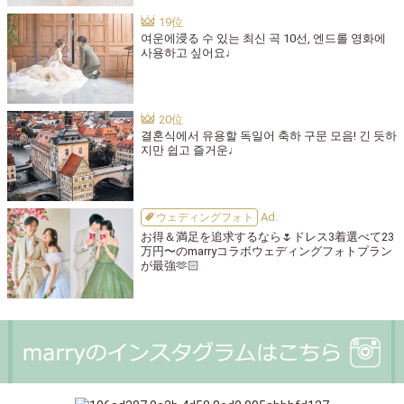
여운에浸る 수 있는 최신 곡 10선, 엔드롤 영화에
사용하고 싶어요♩
결혼식에서 유용할 독일어 축하 구문 모음! 긴 듯하
지만 쉽고 즐거운♩
ウェディングフォト
お得＆満足を追求するなら🌷ドレス3着選べて23
万円〜のmarryコラボウェディングフォトプラン
が最強🫶🏻