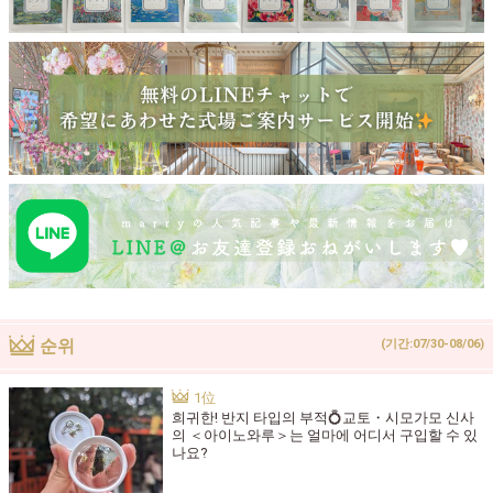
순위
(기간:07/30-08/06)
희귀한! 반지 타입의 부적💍교토・시모가모 신사
의 ＜아이노와루＞는 얼마에 어디서 구입할 수 있
나요?