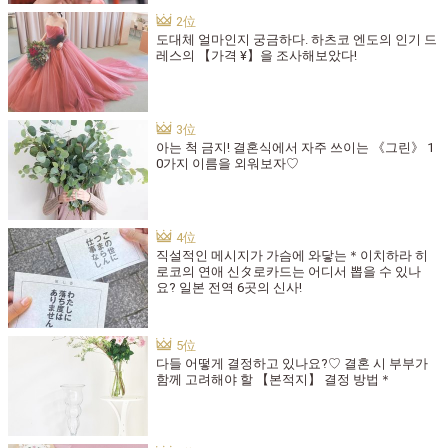
도대체 얼마인지 궁금하다. 하츠코 엔도의 인기 드
레스의 【가격 ¥】을 조사해보았다!
아는 척 금지! 결혼식에서 자주 쓰이는 《그린》 1
0가지 이름을 외워보자♡
직설적인 메시지가 가슴에 와닿는＊이치하라 히
로코의 연애 신タ로카드는 어디서 뽑을 수 있나
요? 일본 전역 6곳의 신사!
다들 어떻게 결정하고 있나요?♡ 결혼 시 부부가
함께 고려해야 할 【본적지】 결정 방법＊