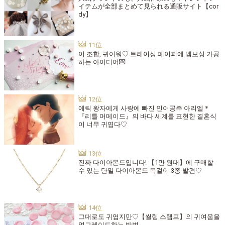
イテムが全部まとめて見られる通販サイト【cor
dy】
이 조합, 귀여워♡ 트레이싱 페이퍼에 엠보싱 가공
하는 아이디어💌
에릭 왕자에게 사랑에 빠진 인어공주 아리엘＊
『리틀 머메이드』의 바다 세계를 표현한 결혼식
이 너무 귀엽다♡
진짜 다이아몬드입니다! 【1만 원대】에 구매할
수 있는 단일 다이아몬드 목걸이 3종 발견♡
그대로도 귀엽지만♡【씰링 스탬프】의 귀여움을
업그레이드하는 방법