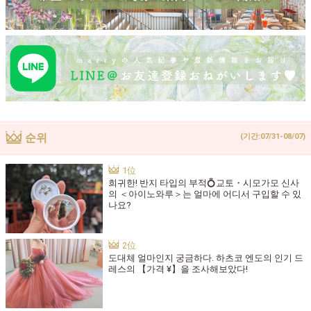
순위
(기간:07/31-08/07)
희귀한! 반지 타입의 부적💍교토・시모가모 신사
의 ＜아이노와루＞는 얼마에 어디서 구입할 수 있
나요?
도대체 얼마인지 궁금하다. 하츠코 엔도의 인기 드
레스의 【가격 ¥】을 조사해보았다!