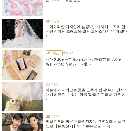
＼에어리한 디자인에 심쿵♡／사사키 노즈미 컬
렉션의 웨딩 드레스와 컬러 드레스가 너무 귀엽다
♩
内祝い
センスあるって思われたい♡絶対に喜ばれる、
おしゃれな内祝い１５選♡
하늘에서 내려오는 곰을 모두가 잡다! 부케 던지기
대신에 즐길 수 있는 연출 '파라슈트 베어'가 멋져
♩
발라드부터 밝은 스타일까지♡ 결혼식에서 듣고
싶은 【동방신기】의 러브송 엄선 10곡