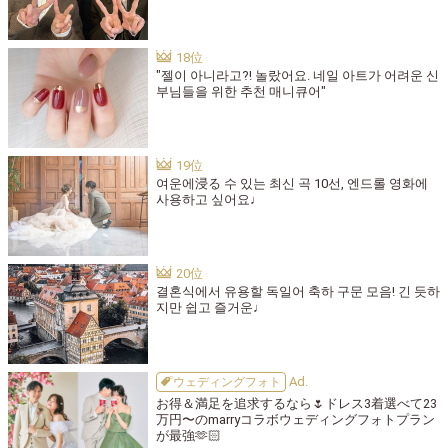
"젤이 아니라고?! 놀랐어요. 네일 아트가 어려운 신
부님들을 위한 추천 매니큐어"
여운에浸る 수 있는 최신 곡 10선, 엔드롤 영화에
사용하고 싶어요♩
결혼식에서 유용할 독일어 축하 구문 모음! 긴 듯하
지만 쉽고 즐거운♩
ウェディングフォト
お得＆満足を追求するなら🌷ドレス3着選べて23
万円〜のmarryコラボウェディングフォトプラン
が最強🫶🏻