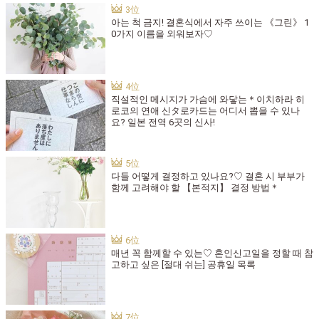
아는 척 금지! 결혼식에서 자주 쓰이는 《그린》 1
0가지 이름을 외워보자♡
직설적인 메시지가 가슴에 와닿는＊이치하라 히
로코의 연애 신タ로카드는 어디서 뽑을 수 있나
요? 일본 전역 6곳의 신사!
다들 어떻게 결정하고 있나요?♡ 결혼 시 부부가
함께 고려해야 할 【본적지】 결정 방법＊
매년 꼭 함께할 수 있는♡ 혼인신고일을 정할 때 참
고하고 싶은 [절대 쉬는] 공휴일 목록