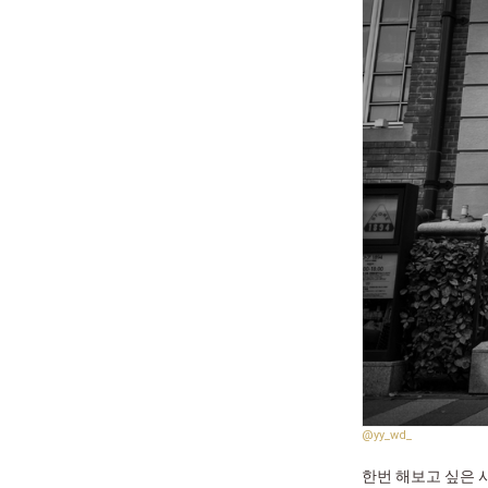
@yy_wd_
한번 해보고 싶은