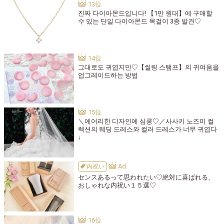
진짜 다이아몬드입니다! 【1만 원대】에 구매할
수 있는 단일 다이아몬드 목걸이 3종 발견♡
그대로도 귀엽지만♡【씰링 스탬프】의 귀여움을
업그레이드하는 방법
＼에어리한 디자인에 심쿵♡／사사키 노즈미 컬
렉션의 웨딩 드레스와 컬러 드레스가 너무 귀엽다
♩
内祝い
センスあるって思われたい♡絶対に喜ばれる、
おしゃれな内祝い１５選♡