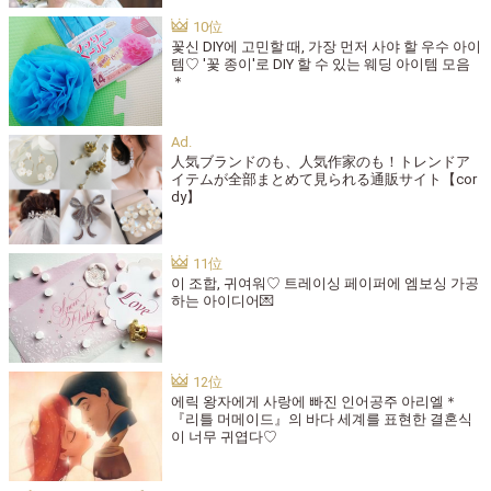
꽃신 DIY에 고민할 때, 가장 먼저 사야 할 우수 아이
템♡ '꽃 종이'로 DIY 할 수 있는 웨딩 아이템 모음
＊
人気ブランドのも、人気作家のも！トレンドア
イテムが全部まとめて見られる通販サイト【cor
dy】
이 조합, 귀여워♡ 트레이싱 페이퍼에 엠보싱 가공
하는 아이디어💌
에릭 왕자에게 사랑에 빠진 인어공주 아리엘＊
『리틀 머메이드』의 바다 세계를 표현한 결혼식
이 너무 귀엽다♡