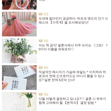
도대체 얼마인지 궁금하다. 하츠코 엔도의 인기 드
레스의 【가격 ¥】을 조사해보았다!
아는 척 금지! 결혼식에서 자주 쓰이는 《그린》 1
0가지 이름을 외워보자♡
직설적인 메시지가 가슴에 와닿는＊이치하라 히
로코의 연애 신タ로카드는 어디서 뽑을 수 있나
요? 일본 전역 6곳의 신사!
다들 어떻게 결정하고 있나요?♡ 결혼 시 부부가
함께 고려해야 할 【본적지】 결정 방법＊