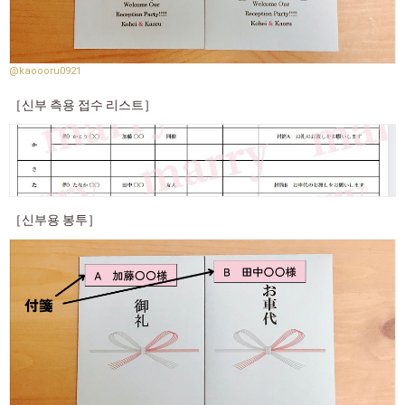
@kaoooru0921
［신부 측용 접수 리스트］
［신부용 봉투］