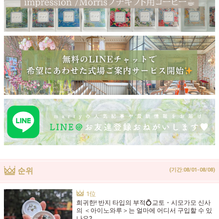
순위
(기간:08/01-08/08)
희귀한! 반지 타입의 부적💍교토・시모가모 신사
의 ＜아이노와루＞는 얼마에 어디서 구입할 수 있
나요?