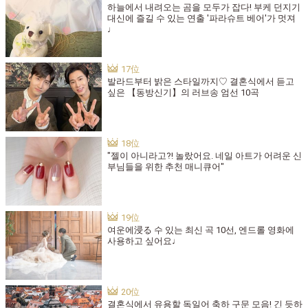
하늘에서 내려오는 곰을 모두가 잡다! 부케 던지기
대신에 즐길 수 있는 연출 '파라슈트 베어'가 멋져
♩
발라드부터 밝은 스타일까지♡ 결혼식에서 듣고
싶은 【동방신기】의 러브송 엄선 10곡
"젤이 아니라고?! 놀랐어요. 네일 아트가 어려운 신
부님들을 위한 추천 매니큐어"
여운에浸る 수 있는 최신 곡 10선, 엔드롤 영화에
사용하고 싶어요♩
결혼식에서 유용할 독일어 축하 구문 모음! 긴 듯하