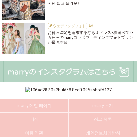
지만 쉽고 즐거운♩
ウェディングフォト
お得＆満足を追求するなら🌷ドレス3着選べて23
万円〜のmarryコラボウェディングフォトプラン
が最強🫶🏻
marry 메인 페이지
marry 소개
검색
장르 목록
이용 약관
개인정보처리방침