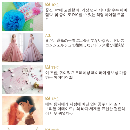
꽃신 DIY에 고민할 때, 가장 먼저 사야 할 우수 아이
템♡ '꽃 종이'로 DIY 할 수 있는 웨딩 아이템 모음
＊
まだ、運命の一着に出会えてないなら。ドレス
コンシェルジュで後悔しないドレス選び相談👗
이 조합, 귀여워♡ 트레이싱 페이퍼에 엠보싱 가공
하는 아이디어💌
에릭 왕자에게 사랑에 빠진 인어공주 아리엘＊
『리틀 머메이드』의 바다 세계를 표현한 결혼식
이 너무 귀엽다♡