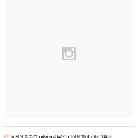
여성의 친구♡ sabon(사본)의 아이템⑥미네랄 파우더