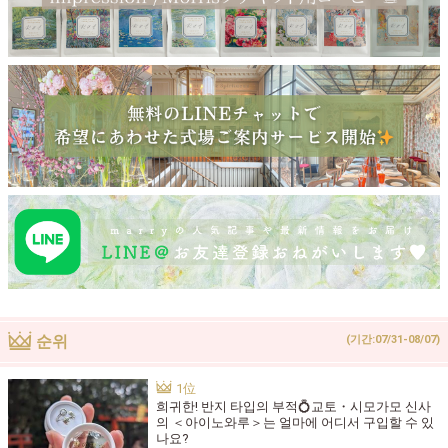
순위
(기간:07/31-08/07)
희귀한! 반지 타입의 부적💍교토・시모가모 신사
의 ＜아이노와루＞는 얼마에 어디서 구입할 수 있
나요?