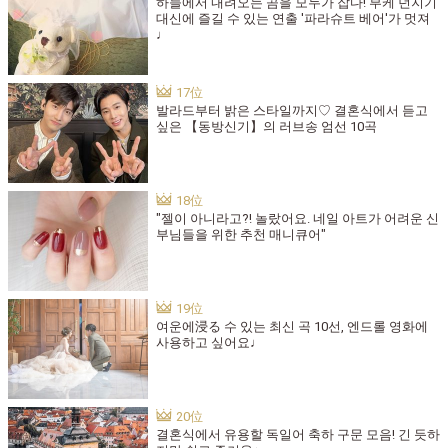
하늘에서 내려오는 곰을 모두가 잡다! 부케 던지기
대신에 즐길 수 있는 연출 '파라슈트 베어'가 멋져
♩
발라드부터 밝은 스타일까지♡ 결혼식에서 듣고
싶은 【동방신기】의 러브송 엄선 10곡
"젤이 아니라고?! 놀랐어요. 네일 아트가 어려운 신
부님들을 위한 추천 매니큐어"
여운에浸る 수 있는 최신 곡 10선, 엔드롤 영화에
사용하고 싶어요♩
결혼식에서 유용할 독일어 축하 구문 모음! 긴 듯하