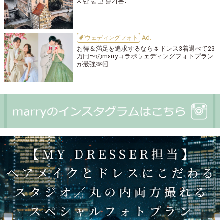
지만 쉽고 즐거운♩
ウェディングフォト
お得＆満足を追求するなら🌷ドレス3着選べて23
万円〜のmarryコラボウェディングフォトプラン
が最強🫶🏻