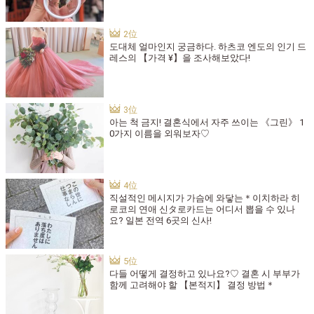
도대체 얼마인지 궁금하다. 하츠코 엔도의 인기 드
레스의 【가격 ¥】을 조사해보았다!
아는 척 금지! 결혼식에서 자주 쓰이는 《그린》 1
0가지 이름을 외워보자♡
직설적인 메시지가 가슴에 와닿는＊이치하라 히
로코의 연애 신タ로카드는 어디서 뽑을 수 있나
요? 일본 전역 6곳의 신사!
다들 어떻게 결정하고 있나요?♡ 결혼 시 부부가
함께 고려해야 할 【본적지】 결정 방법＊