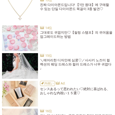
진짜 다이아몬드입니다! 【1만 원대】에 구매할
수 있는 단일 다이아몬드 목걸이 3종 발견♡
그대로도 귀엽지만♡【씰링 스탬프】의 귀여움을
업그레이드하는 방법
＼에어리한 디자인에 심쿵♡／사사키 노즈미 컬
렉션의 웨딩 드레스와 컬러 드레스가 너무 귀엽다
♩
内祝い
センスあるって思われたい♡絶対に喜ばれる、
おしゃれな内祝い１５選♡