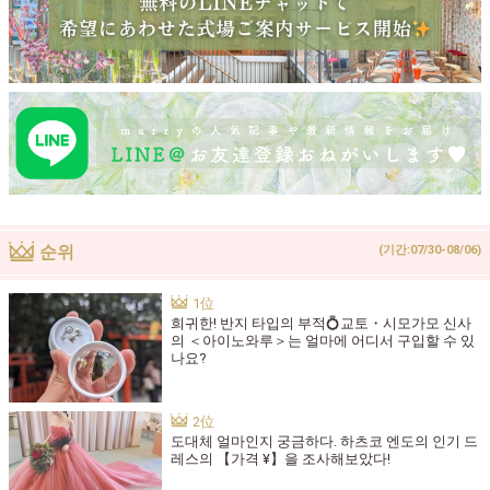
순위
(기간:07/30-08/06)
희귀한! 반지 타입의 부적💍교토・시모가모 신사
의 ＜아이노와루＞는 얼마에 어디서 구입할 수 있
나요?
도대체 얼마인지 궁금하다. 하츠코 엔도의 인기 드
레스의 【가격 ¥】을 조사해보았다!