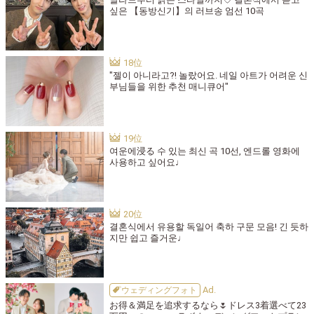
싶은 【동방신기】의 러브송 엄선 10곡
"젤이 아니라고?! 놀랐어요. 네일 아트가 어려운 신
부님들을 위한 추천 매니큐어"
여운에浸る 수 있는 최신 곡 10선, 엔드롤 영화에
사용하고 싶어요♩
결혼식에서 유용할 독일어 축하 구문 모음! 긴 듯하
지만 쉽고 즐거운♩
ウェディングフォト
お得＆満足を追求するなら🌷ドレス3着選べて23