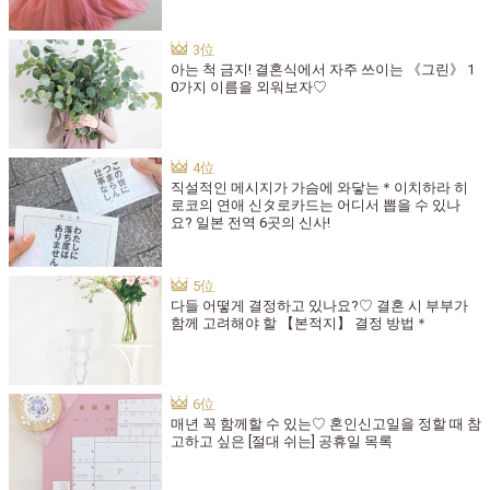
아는 척 금지! 결혼식에서 자주 쓰이는 《그린》 1
0가지 이름을 외워보자♡
직설적인 메시지가 가슴에 와닿는＊이치하라 히
로코의 연애 신タ로카드는 어디서 뽑을 수 있나
요? 일본 전역 6곳의 신사!
다들 어떻게 결정하고 있나요?♡ 결혼 시 부부가
함께 고려해야 할 【본적지】 결정 방법＊
매년 꼭 함께할 수 있는♡ 혼인신고일을 정할 때 참
고하고 싶은 [절대 쉬는] 공휴일 목록