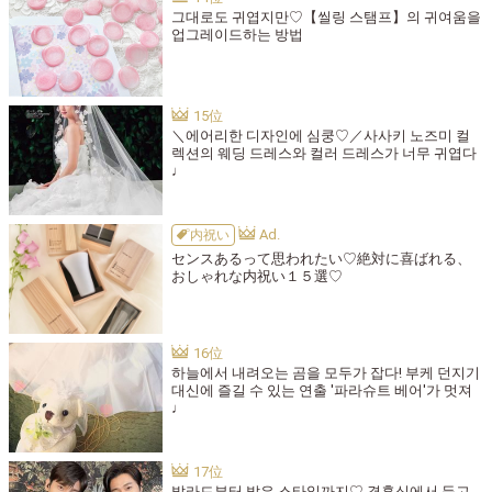
그대로도 귀엽지만♡【씰링 스탬프】의 귀여움을
업그레이드하는 방법
＼에어리한 디자인에 심쿵♡／사사키 노즈미 컬
렉션의 웨딩 드레스와 컬러 드레스가 너무 귀엽다
♩
内祝い
センスあるって思われたい♡絶対に喜ばれる、
おしゃれな内祝い１５選♡
하늘에서 내려오는 곰을 모두가 잡다! 부케 던지기
대신에 즐길 수 있는 연출 '파라슈트 베어'가 멋져
♩
발라드부터 밝은 스타일까지♡ 결혼식에서 듣고