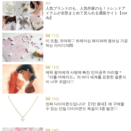
人気ブランドのも、人気作家のも！トレンドア
イテムが全部まとめて見られる通販サイト【cor
dy】
이 조합, 귀여워♡ 트레이싱 페이퍼에 엠보싱 가공
하는 아이디어💌
에릭 왕자에게 사랑에 빠진 인어공주 아리엘＊
『리틀 머메이드』의 바다 세계를 표현한 결혼식
이 너무 귀엽다♡
진짜 다이아몬드입니다! 【1만 원대】에 구매할
수 있는 단일 다이아몬드 목걸이 3종 발견♡