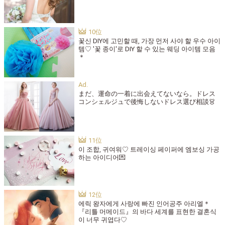
꽃신 DIY에 고민할 때, 가장 먼저 사야 할 우수 아이
템♡ '꽃 종이'로 DIY 할 수 있는 웨딩 아이템 모음
＊
まだ、運命の一着に出会えてないなら。ドレス
コンシェルジュで後悔しないドレス選び相談👗
이 조합, 귀여워♡ 트레이싱 페이퍼에 엠보싱 가공
하는 아이디어💌
에릭 왕자에게 사랑에 빠진 인어공주 아리엘＊
『리틀 머메이드』의 바다 세계를 표현한 결혼식
이 너무 귀엽다♡