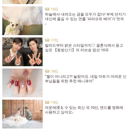
하늘에서 내려오는 곰을 모두가 잡다! 부케 던지기
대신에 즐길 수 있는 연출 '파라슈트 베어'가 멋져
♩
발라드부터 밝은 스타일까지♡ 결혼식에서 듣고
싶은 【동방신기】의 러브송 엄선 10곡
"젤이 아니라고?! 놀랐어요. 네일 아트가 어려운 신
부님들을 위한 추천 매니큐어"
여운에浸る 수 있는 최신 곡 10선, 엔드롤 영화에
사용하고 싶어요♩