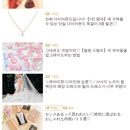
진짜 다이아몬드입니다! 【1만 원대】에 구매할
수 있는 단일 다이아몬드 목걸이 3종 발견♡
그대로도 귀엽지만♡【씰링 스탬프】의 귀여움을
업그레이드하는 방법
＼에어리한 디자인에 심쿵♡／사사키 노즈미 컬
렉션의 웨딩 드레스와 컬러 드레스가 너무 귀엽다
♩
内祝い
センスあるって思われたい♡絶対に喜ばれる、
おしゃれな内祝い１５選♡