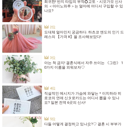
희귀한! 반지 타입의 부적💍교토・시모가모 신사
의 ＜아이노와루＞는 얼마에 어디서 구입할 수 있
나요?
도대체 얼마인지 궁금하다. 하츠코 엔도의 인기 드
레스의 【가격 ¥】을 조사해보았다!
아는 척 금지! 결혼식에서 자주 쓰이는 《그린》 1
0가지 이름을 외워보자♡
직설적인 메시지가 가슴에 와닿는＊이치하라 히
로코의 연애 신タ로카드는 어디서 뽑을 수 있나
요? 일본 전역 6곳의 신사!
다들 어떻게 결정하고 있나요?♡ 결혼 시 부부가