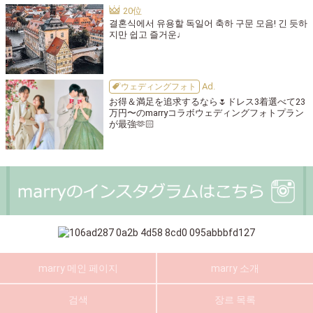
결혼식에서 유용할 독일어 축하 구문 모음! 긴 듯하
지만 쉽고 즐거운♩
ウェディングフォト
お得＆満足を追求するなら🌷ドレス3着選べて23
万円〜のmarryコラボウェディングフォトプラン
が最強🫶🏻
marry 메인 페이지
marry 소개
검색
장르 목록