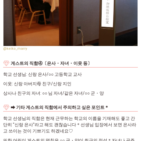
@keiko_marry
게스트의 직함④〔은사・자녀・이웃 등〕
학교 선생님: 신랑 은사/○○ 고등학교 교사
이웃: 신랑 아버지母 친구/신랑 지인
상사나 친구의 자녀: ○○ 님 자녀/같은 자녀/○○ 군・양
➡ 기타 게스트의 직함에서 주의하고 싶은 포인트＊
학교 선생님의 직함은 현재 근무하는 학교의 이름을 기재해도 좋고 간
단히 "신랑 은사"라고 해도 괜찮습니다＊선생님 입장에서 보면 은사라
고 쓰이는 것이 기쁘기도 하겠네요♡
또한 어린이 게스트의 명칭은 ○○ 군・양이 최근의 정석＊자녀나 공주