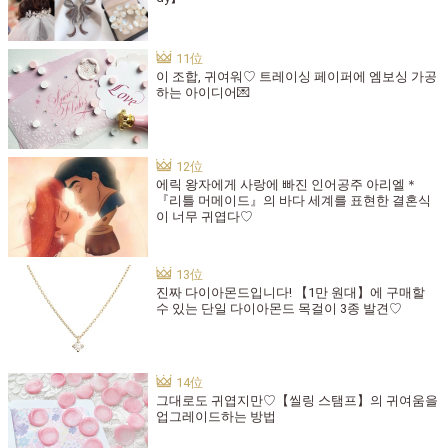
이 조합, 귀여워♡ 트레이싱 페이퍼에 엠보싱 가공
하는 아이디어💌
에릭 왕자에게 사랑에 빠진 인어공주 아리엘＊
『리틀 머메이드』의 바다 세계를 표현한 결혼식
이 너무 귀엽다♡
진짜 다이아몬드입니다! 【1만 원대】에 구매할
수 있는 단일 다이아몬드 목걸이 3종 발견♡
그대로도 귀엽지만♡【씰링 스탬프】의 귀여움을
업그레이드하는 방법