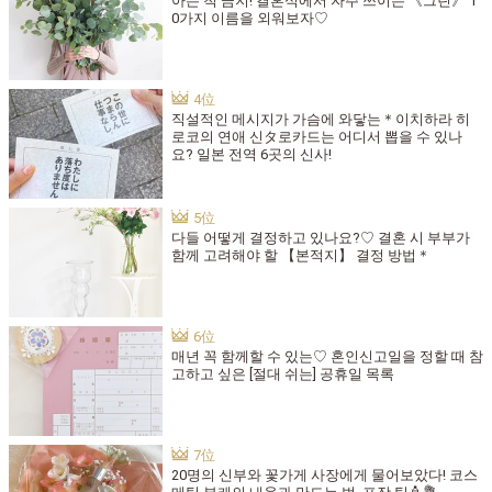
아는 척 금지! 결혼식에서 자주 쓰이는 《그린》 1
0가지 이름을 외워보자♡
직설적인 메시지가 가슴에 와닿는＊이치하라 히
로코의 연애 신タ로카드는 어디서 뽑을 수 있나
요? 일본 전역 6곳의 신사!
다들 어떻게 결정하고 있나요?♡ 결혼 시 부부가
함께 고려해야 할 【본적지】 결정 방법＊
매년 꼭 함께할 수 있는♡ 혼인신고일을 정할 때 참
고하고 싶은 [절대 쉬는] 공휴일 목록
20명의 신부와 꽃가게 사장에게 물어보았다! 코스