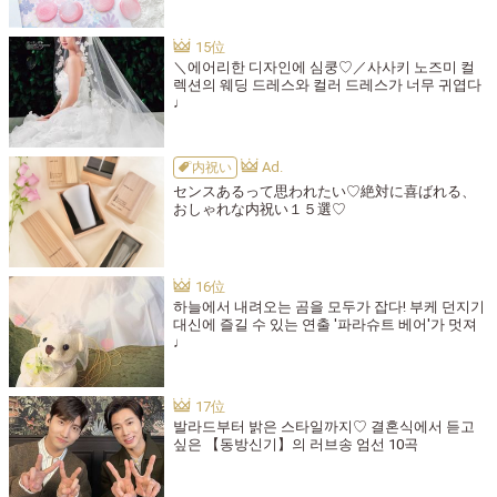
＼에어리한 디자인에 심쿵♡／사사키 노즈미 컬
렉션의 웨딩 드레스와 컬러 드레스가 너무 귀엽다
♩
内祝い
センスあるって思われたい♡絶対に喜ばれる、
おしゃれな内祝い１５選♡
하늘에서 내려오는 곰을 모두가 잡다! 부케 던지기
대신에 즐길 수 있는 연출 '파라슈트 베어'가 멋져
♩
발라드부터 밝은 스타일까지♡ 결혼식에서 듣고
싶은 【동방신기】의 러브송 엄선 10곡