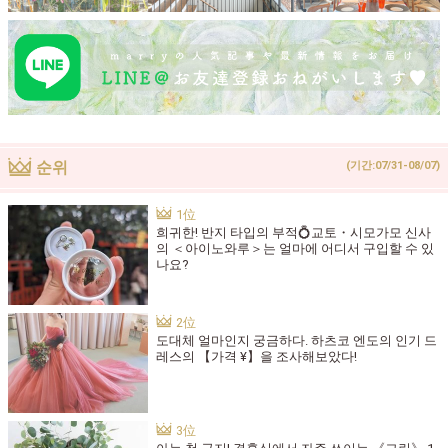
순위
(기간:07/31-08/07)
희귀한! 반지 타입의 부적💍교토・시모가모 신사
의 ＜아이노와루＞는 얼마에 어디서 구입할 수 있
나요?
도대체 얼마인지 궁금하다. 하츠코 엔도의 인기 드
레스의 【가격 ¥】을 조사해보았다!