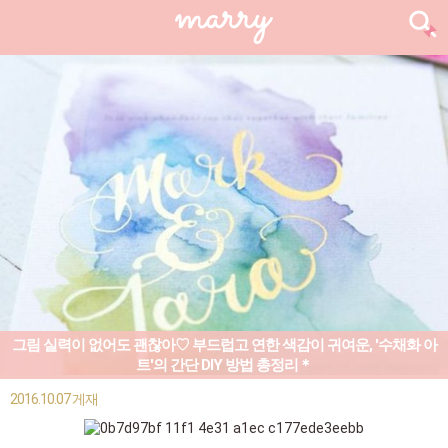
그림 실력이 없어도 괜찮아♡ 부드럽고 연한 색감이 귀여운, '수채화 아
트'의 간단 DIY 방법 총정리＊
2016.10.07 게재