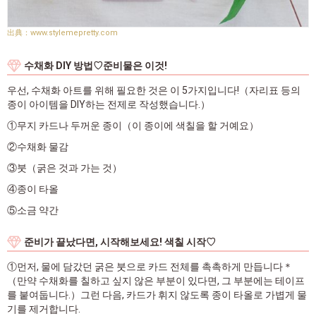
www.stylemepretty.com
수채화 DIY 방법♡준비물은 이것!
우선, 수채화 아트를 위해 필요한 것은 이 5가지입니다!（자리표 등의
종이 아이템을 DIY하는 전제로 작성했습니다.）
①무지 카드나 두꺼운 종이（이 종이에 색칠을 할 거예요）
②수채화 물감
③붓（굵은 것과 가는 것）
④종이 타올
⑤소금 약간
준비가 끝났다면, 시작해보세요! 색칠 시작♡
①먼저, 물에 담갔던 굵은 붓으로 카드 전체를 촉촉하게 만듭니다＊
（만약 수채화를 칠하고 싶지 않은 부분이 있다면, 그 부분에는 테이프
를 붙여둡니다.）그런 다음, 카드가 휘지 않도록 종이 타올로 가볍게 물
기를 제거합니다.