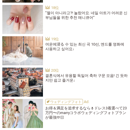
"젤이 아니라고?! 놀랐어요. 네일 아트가 어려운 신
부님들을 위한 추천 매니큐어"
여운에浸る 수 있는 최신 곡 10선, 엔드롤 영화에
사용하고 싶어요♩
결혼식에서 유용할 독일어 축하 구문 모음! 긴 듯하
지만 쉽고 즐거운♩
ウェディングフォト
お得＆満足を追求するなら🌷ドレス3着選べて23
万円〜のmarryコラボウェディングフォトプラン
が最強🫶🏻