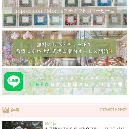
순위
(기간:07/31-08/07)
희귀한! 반지 타입의 부적💍교토・시모가모 신사