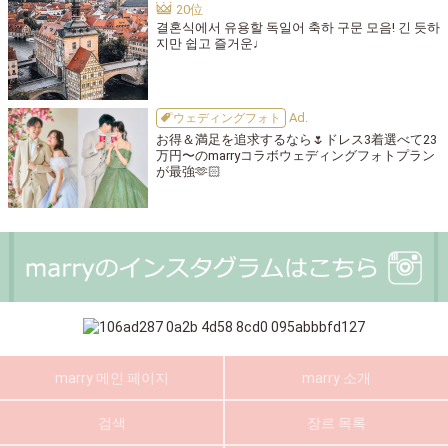
결혼식에서 유용할 독일어 축하 구문 모음! 긴 듯하
지만 쉽고 즐거운♩
ウェディングフォト
お得＆満足を追求するなら🌷ドレス3着選べて23
万円〜のmarryコラボウェディングフォトプラン
が最強🫶🏻
marry 메인 페이지
marry 소개
검색
장르 목록