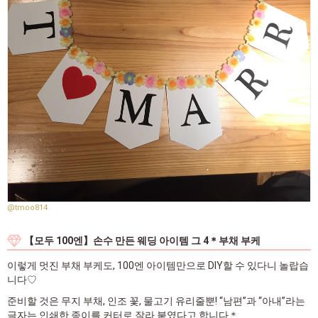
@tmoo814
【모두 100엔】손수 만든 웨딩 아이템 그 4＊부채 부케
이렇게 멋진 부채 부케도, 100엔 아이템만으로 DIY할 수 있다니 놀랍습
니다♡
준비할 것은 무지 부채, 인조 꽃, 물고기 유리줄뿐! “남편”과 “아내”라는
글자는 인쇄한 종이를 커터로 잘라 붙였다고 합니다＊