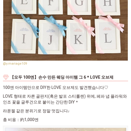
@y.mariage109
【모두 100엔】손수 만든 웨딩 아이템 그 6＊LOVE 오브제
100엔 아이템만으로 DIY한 LOVE 오브제도 발견했습니다♡
LOVE 형태로 자른 골판지(혹은 발포 스티롤렌) 위에, 페파 냅 플라워와
인조 꽃을 글루건으로 붙이는 간단한 DIY＊
라푼젤 같은 분위기로 정말 멋집니다♩
총 비용：約1,000엔