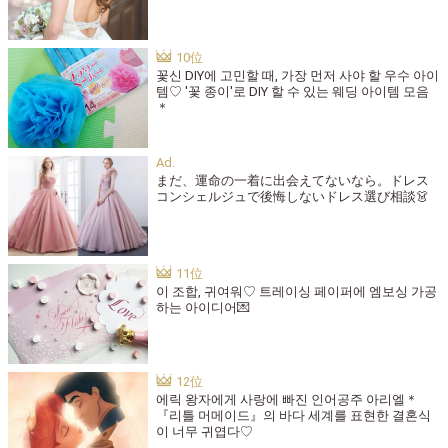
꽃신 DIY에 고민할 때, 가장 먼저 사야 할 우수 아이
템♡ '꽃 종이'로 DIY 할 수 있는 웨딩 아이템 모음
＊
まだ、運命の一着に出会えてないなら。ドレス
コンシェルジュで後悔しないドレス選び相談👗
이 조합, 귀여워♡ 트레이싱 페이퍼에 엠보싱 가공
하는 아이디어💌
에릭 왕자에게 사랑에 빠진 인어공주 아리엘＊
『리틀 머메이드』의 바다 세계를 표현한 결혼식
이 너무 귀엽다♡