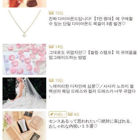
진짜 다이아몬드입니다! 【1만 원대】에 구매할
수 있는 단일 다이아몬드 목걸이 3종 발견♡
그대로도 귀엽지만♡【씰링 스탬프】의 귀여움을
업그레이드하는 방법
＼에어리한 디자인에 심쿵♡／사사키 노즈미 컬
렉션의 웨딩 드레스와 컬러 드레스가 너무 귀엽다
♩
内祝い
センスあるって思われたい♡絶対に喜ばれる、
おしゃれな内祝い１５選♡