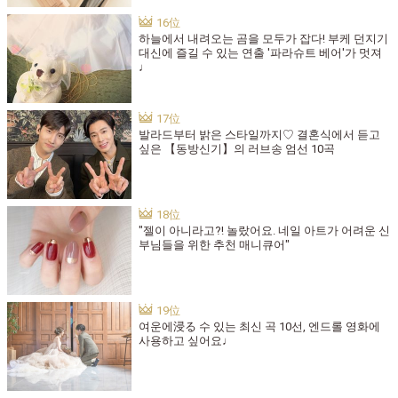
하늘에서 내려오는 곰을 모두가 잡다! 부케 던지기
대신에 즐길 수 있는 연출 '파라슈트 베어'가 멋져
♩
발라드부터 밝은 스타일까지♡ 결혼식에서 듣고
싶은 【동방신기】의 러브송 엄선 10곡
"젤이 아니라고?! 놀랐어요. 네일 아트가 어려운 신
부님들을 위한 추천 매니큐어"
여운에浸る 수 있는 최신 곡 10선, 엔드롤 영화에
사용하고 싶어요♩