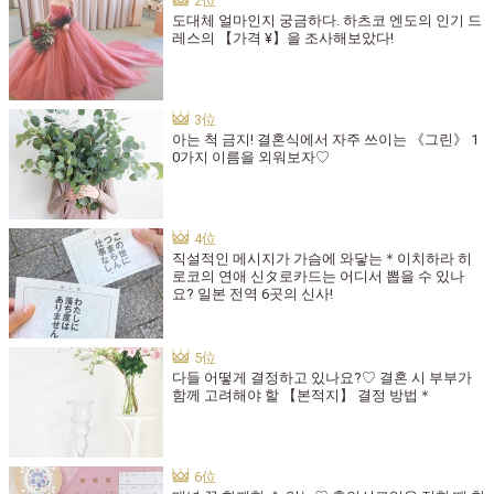
도대체 얼마인지 궁금하다. 하츠코 엔도의 인기 드
레스의 【가격 ¥】을 조사해보았다!
아는 척 금지! 결혼식에서 자주 쓰이는 《그린》 1
0가지 이름을 외워보자♡
직설적인 메시지가 가슴에 와닿는＊이치하라 히
로코의 연애 신タ로카드는 어디서 뽑을 수 있나
요? 일본 전역 6곳의 신사!
다들 어떻게 결정하고 있나요?♡ 결혼 시 부부가
함께 고려해야 할 【본적지】 결정 방법＊