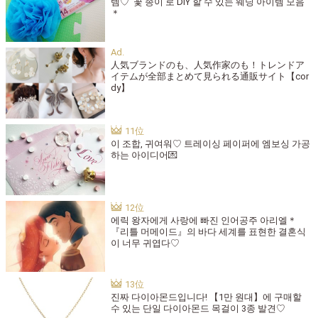
템♡ '꽃 종이'로 DIY 할 수 있는 웨딩 아이템 모음
＊
人気ブランドのも、人気作家のも！トレンドア
イテムが全部まとめて見られる通販サイト【cor
dy】
이 조합, 귀여워♡ 트레이싱 페이퍼에 엠보싱 가공
하는 아이디어💌
에릭 왕자에게 사랑에 빠진 인어공주 아리엘＊
『리틀 머메이드』의 바다 세계를 표현한 결혼식
이 너무 귀엽다♡
진짜 다이아몬드입니다! 【1만 원대】에 구매할
수 있는 단일 다이아몬드 목걸이 3종 발견♡