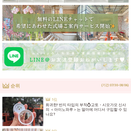
순위
(기간:07/30-08/06)
희귀한! 반지 타입의 부적💍교토・시모가모 신사
의 ＜아이노와루＞는 얼마에 어디서 구입할 수 있
나요?