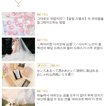
그대로도 귀엽지만♡【씰링 스탬프】의 귀여움을
업그레이드하는 방법
＼에어리한 디자인에 심쿵♡／사사키 노즈미 컬
렉션의 웨딩 드레스와 컬러 드레스가 너무 귀엽다
♩
内祝い
センスあるって思われたい♡絶対に喜ばれる、
おしゃれな内祝い１５選♡
하늘에서 내려오는 곰을 모두가 잡다! 부케 던지기
대신에 즐길 수 있는 연출 '파라슈트 베어'가 멋져
♩