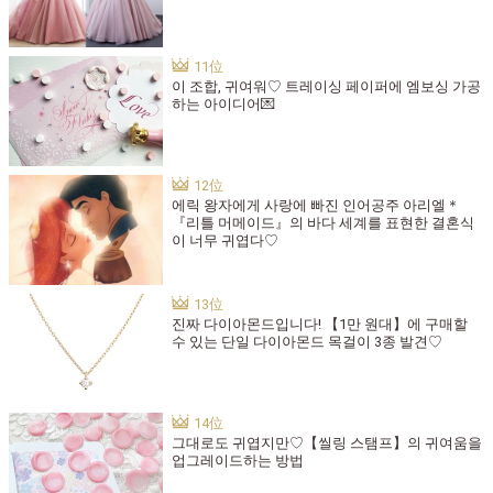
이 조합, 귀여워♡ 트레이싱 페이퍼에 엠보싱 가공
하는 아이디어💌
에릭 왕자에게 사랑에 빠진 인어공주 아리엘＊
『리틀 머메이드』의 바다 세계를 표현한 결혼식
이 너무 귀엽다♡
진짜 다이아몬드입니다! 【1만 원대】에 구매할
수 있는 단일 다이아몬드 목걸이 3종 발견♡
그대로도 귀엽지만♡【씰링 스탬프】의 귀여움을
업그레이드하는 방법