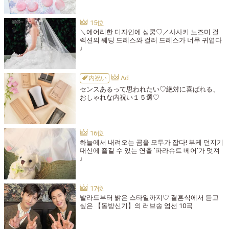
＼에어리한 디자인에 심쿵♡／사사키 노즈미 컬
렉션의 웨딩 드레스와 컬러 드레스가 너무 귀엽다
♩
内祝い
センスあるって思われたい♡絶対に喜ばれる、
おしゃれな内祝い１５選♡
하늘에서 내려오는 곰을 모두가 잡다! 부케 던지기
대신에 즐길 수 있는 연출 '파라슈트 베어'가 멋져
♩
발라드부터 밝은 스타일까지♡ 결혼식에서 듣고
싶은 【동방신기】의 러브송 엄선 10곡