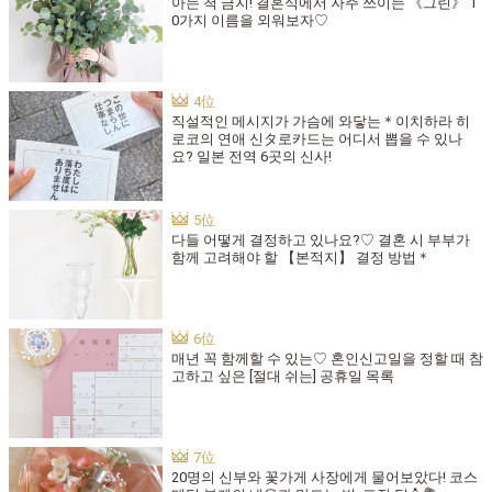
아는 척 금지! 결혼식에서 자주 쓰이는 《그린》 1
0가지 이름을 외워보자♡
직설적인 메시지가 가슴에 와닿는＊이치하라 히
로코의 연애 신タ로카드는 어디서 뽑을 수 있나
요? 일본 전역 6곳의 신사!
다들 어떻게 결정하고 있나요?♡ 결혼 시 부부가
함께 고려해야 할 【본적지】 결정 방법＊
매년 꼭 함께할 수 있는♡ 혼인신고일을 정할 때 참
고하고 싶은 [절대 쉬는] 공휴일 목록
20명의 신부와 꽃가게 사장에게 물어보았다! 코스