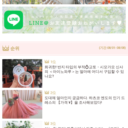
순위
(기간:08/01-08/08)
희귀한! 반지 타입의 부적💍교토・시모가모 신사
의 ＜아이노와루＞는 얼마에 어디서 구입할 수 있
나요?
도대체 얼마인지 궁금하다. 하츠코 엔도의 인기 드
레스의 【가격 ¥】을 조사해보았다!