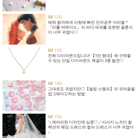
에릭 왕자에게 사랑에 빠진 인어공주 아리엘＊
『리틀 머메이드』의 바다 세계를 표현한 결혼식
이 너무 귀엽다♡
진짜 다이아몬드입니다! 【1만 원대】에 구매할
수 있는 단일 다이아몬드 목걸이 3종 발견♡
그대로도 귀엽지만♡【씰링 스탬프】의 귀여움을
업그레이드하는 방법
＼에어리한 디자인에 심쿵♡／사사키 노즈미 컬
렉션의 웨딩 드레스와 컬러 드레스가 너무 귀엽다
♩