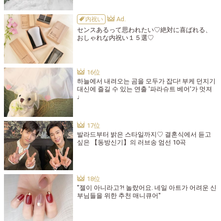
内祝い
センスあるって思われたい♡絶対に喜ばれる、
おしゃれな内祝い１５選♡
하늘에서 내려오는 곰을 모두가 잡다! 부케 던지기
대신에 즐길 수 있는 연출 '파라슈트 베어'가 멋져
♩
발라드부터 밝은 스타일까지♡ 결혼식에서 듣고
싶은 【동방신기】의 러브송 엄선 10곡
"젤이 아니라고?! 놀랐어요. 네일 아트가 어려운 신
부님들을 위한 추천 매니큐어"