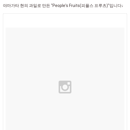
야마가타 현의 과일로 만든 "People's Fruits(피플스 프루츠)"입니다♩