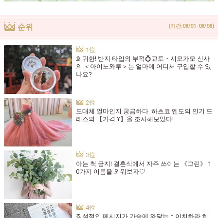
순위
(기간:08/01-08/08)
희귀한! 반지 타입의 부적💍교토・시모가모 신사
의 ＜아이노와루＞는 얼마에 어디서 구입할 수 있
나요?
도대체 얼마인지 궁금하다. 하츠코 엔도의 인기 드
레스의 【가격 ¥】을 조사해보았다!
아는 척 금지! 결혼식에서 자주 쓰이는 《그린》 1
0가지 이름을 외워보자♡
직설적인 메시지가 가슴에 와닿는＊이치하라 히