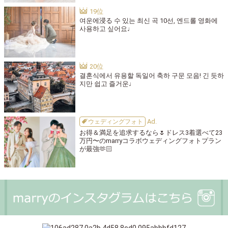
여운에浸る 수 있는 최신 곡 10선, 엔드롤 영화에
사용하고 싶어요♩
결혼식에서 유용할 독일어 축하 구문 모음! 긴 듯하
지만 쉽고 즐거운♩
ウェディングフォト
お得＆満足を追求するなら🌷ドレス3着選べて23
万円〜のmarryコラボウェディングフォトプラン
が最強🫶🏻