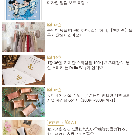
디자인 웰컴 보드 특집＊
손님이 왔을 때 편리하다. 집에 하나, 【행거랙】을
두지 않으시겠어요?
1장 36엔. 하지만 스타일은 100배♡ 초대장의 '봉
인 스티커'는 Della Way가 인기♡
＼민네에서 살 수 있는／손님이 받으면 기쁜 오리
지널 자리표 6선＊【200원~800원까지】
内祝い
センスあるって思われたい♡絶対に喜ばれる、
おしゃれな内祝い１５選♡