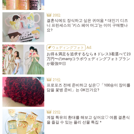
결혼식에도 장식하고 싶은 귀여움＊대인기 디즈
니 프린세스의 '키스 페어 머그'는 이미 구매했나
요?
ウェディングフォト
お得＆満足を追求するなら🌷ドレス3着選べて23
万円〜のmarryコラボウェディングフォトプラン
が最強🫶🏻
프로포즈 전에 준비하고 싶은♡「100송이 장미를
담을 꽃병 준비」는 OK인가요?
계절 특유의 환대를 해보고 싶어요♡ 여름 결혼식
을 즐길 수 있는 플리 선물 특집＊