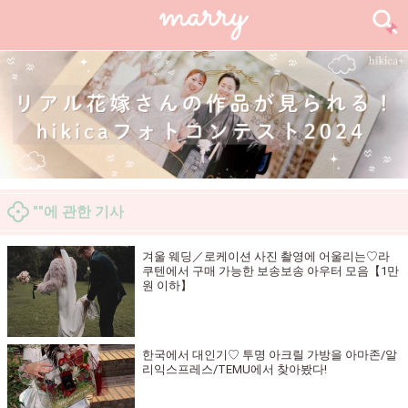
""에 관한 기사
겨울 웨딩／로케이션 사진 촬영에 어울리는♡라
쿠텐에서 구매 가능한 보송보송 아우터 모음【1만
원 이하】
한국에서 대인기♡ 투명 아크릴 가방을 아마존/알
리익스프레스/TEMU에서 찾아봤다!