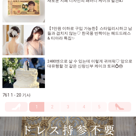
새로운 지폐 디자인의 패러디 케이크 발견💴
【1만원 이하로 구입 가능한】스타일리시하고 남
들과 겹치지 않는♡ 한국풍 반짝이는 헤드드레스
& 티아라 특집✨
2480엔으로 살 수 있는데 이렇게 귀여워♡ 앞으로
대유행할 것 같은 신랑신부 케이크 토퍼💍🎂
761 1 - 20 기사
1
2
3
4
5