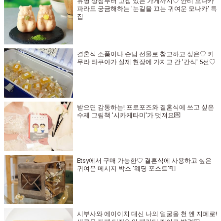
유명 상점부터 고집 있는 가게까지♡ 안티 모나카
파라도 궁금해하는 '눈길을 끄는 귀여운 모나카' 특
집
결혼식 소품이나 손님 선물로 참고하고 싶은♡ 키
무라 타쿠야가 실제 현장에 가지고 간 '간식' 5선♡
받으면 감동하는! 프로포즈와 결혼식에 쓰고 싶은
수제 그림책 '시카케타미'가 멋져요💌
Etsy에서 구매 가능한♡ 결혼식에 사용하고 싶은
귀여운 메시지 박스 '웨딩 포스트'📮
시부사와 에이이치 대신 나의 얼굴을 천 엔 지폐로!