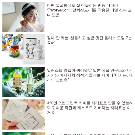
어떤 얼굴형에도 잘 어울리는 만능 티아라
♡Ivory&Co의 [알렉산드라]를 착용한 리얼 신부 코
디 모음
절대 안 썩는! 선물하고 싶은 멋진 올리브 오일 7선
🫒🌿
일러스트 라벨이 귀여워♡ 일본 식물 연구소와 나
카가와 마사시치 상점의 콜라보 사이더 '마시는, 나
라의 산림욕.'
320엔으로 드립백 커피를 자리표로 만들 수 있는☕
🤍 귀여운 외관과 게스트도 기뻐하는 자리표는 이
거🔖