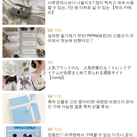
샤루운데스보다 나을지도? 많이 찍히고 계속 사용
할 수 있는, 1만 원 이하로 살 수 있는 【하프 카메
라】
섬세한 필기체가 멋진! PEPIN(페핀)의 스탬프가 귀
여워서 첫눈에 반했어요♡
人気ブランドのも、人気作家のも！トレンドア
イテムが全部まとめて見られる通販サイト
【cordy】
축하 선물로 고민 중이라면! 세련된 브랜드의 온라
인 구매 가능한 결혼 축하 선물 후보♩
정품만♡ 라쿠텐에서 구매할 수 있는 디즈니 공식