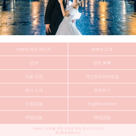
marry 메인 페이지
marry 소개
검색
장르 목록
이용 약관
개인정보처리방침
회사 소개
문의하기
日本語版
English version
中国語版
韓国語版
marry｜신부를 위한 귀여운 웨딩 준비 아이디어
©
2014-2026
Inc