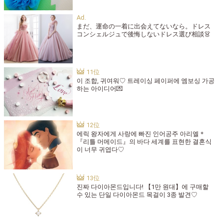
まだ、運命の一着に出会えてないなら。ドレス
コンシェルジュで後悔しないドレス選び相談👗
이 조합, 귀여워♡ 트레이싱 페이퍼에 엠보싱 가공
하는 아이디어💌
에릭 왕자에게 사랑에 빠진 인어공주 아리엘＊
『리틀 머메이드』의 바다 세계를 표현한 결혼식
이 너무 귀엽다♡
진짜 다이아몬드입니다! 【1만 원대】에 구매할
수 있는 단일 다이아몬드 목걸이 3종 발견♡