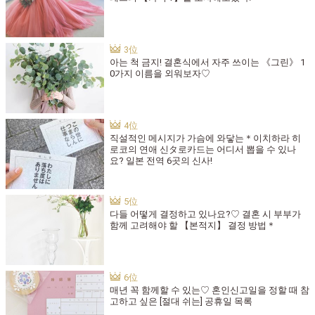
아는 척 금지! 결혼식에서 자주 쓰이는 《그린》 1
0가지 이름을 외워보자♡
직설적인 메시지가 가슴에 와닿는＊이치하라 히
로코의 연애 신タ로카드는 어디서 뽑을 수 있나
요? 일본 전역 6곳의 신사!
다들 어떻게 결정하고 있나요?♡ 결혼 시 부부가
함께 고려해야 할 【본적지】 결정 방법＊
매년 꼭 함께할 수 있는♡ 혼인신고일을 정할 때 참
고하고 싶은 [절대 쉬는] 공휴일 목록