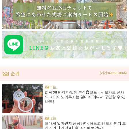
순위
(기간:07/30-08/06)
희귀한! 반지 타입의 부적💍교토・시모가모 신사
의 ＜아이노와루＞는 얼마에 어디서 구입할 수 있
나요?
도대체 얼마인지 궁금하다. 하츠코 엔도의 인기 드
레스의 【가격 ¥】을 조사해보았다!