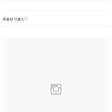
몽블랑 이불도♡