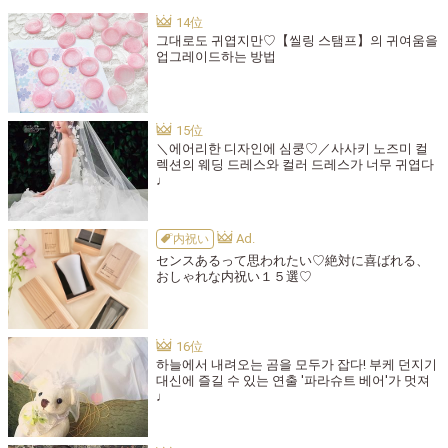
그대로도 귀엽지만♡【씰링 스탬프】의 귀여움을
업그레이드하는 방법
＼에어리한 디자인에 심쿵♡／사사키 노즈미 컬
렉션의 웨딩 드레스와 컬러 드레스가 너무 귀엽다
♩
内祝い
センスあるって思われたい♡絶対に喜ばれる、
おしゃれな内祝い１５選♡
하늘에서 내려오는 곰을 모두가 잡다! 부케 던지기
대신에 즐길 수 있는 연출 '파라슈트 베어'가 멋져
♩