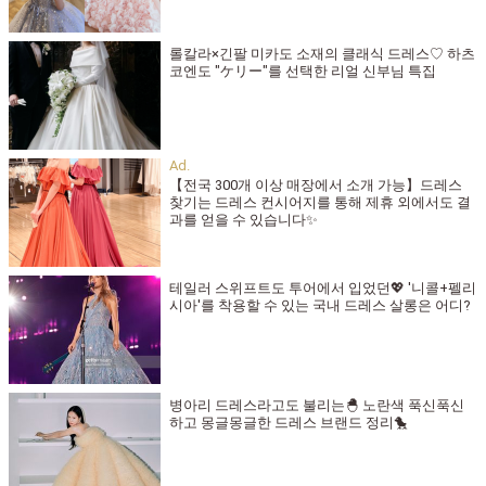
롤칼라×긴팔 미카도 소재의 클래식 드레스♡ 하츠
코엔도 "ケリー"를 선택한 리얼 신부님 특집
【전국 300개 이상 매장에서 소개 가능】드레스
찾기는 드레스 컨시어지를 통해 제휴 외에서도 결
과를 얻을 수 있습니다✨
테일러 스위프트도 투어에서 입었던💖 '니콜+펠리
시아'를 착용할 수 있는 국내 드레스 살롱은 어디?
병아리 드레스라고도 불리는🐣 노란색 푹신푹신
하고 몽글몽글한 드레스 브랜드 정리🐤