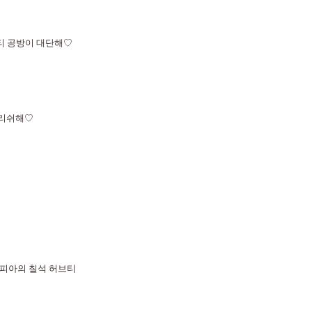
티 공방이 대단해♡
일리쉬해♡
시피아의 칠석 허브티