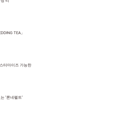
딩 티
DING TEA」
커스터마이즈 가능한
는 '론네펠트'