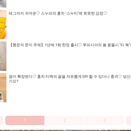
태그까지 귀여운♡ 스누피의 홍차 '스누티'에 흐뭇한 감정♡
【행운의 문이 주제】1년에 1회 한정 출시♡ 루피시아의 봄 풍물시 '티 북
꿈이 확장된다♡ 홍차 티백의 끝을 자유롭게 DIY 할 수 있다니 충격♡ 당
가요?
1
2
3